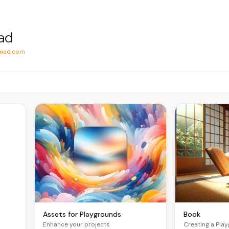
ad
mad.com
Book
Assets for Playgrounds
Creating a Pla
Enhance your projects