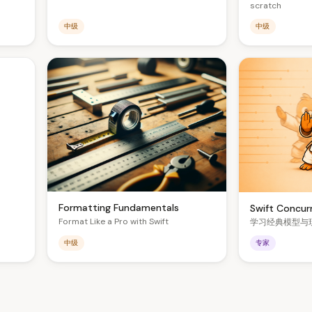
scratch
中级
中级
Formatting Fundamentals
Swift Concur
Format Like a Pro with Swift
学习经典模型与
中级
专家