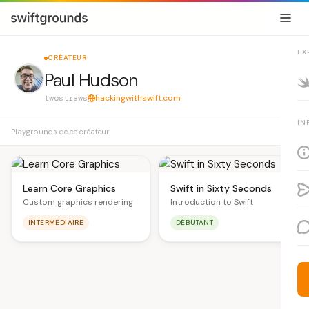
EX
CRÉATEUR
Paul Hudson
twostraws
hackingwithswift.com
IN
Playgrounds de ce créateur
Learn Core Graphics
Swift in Sixty Seconds
Custom graphics rendering
Introduction to Swift
INTERMÉDIAIRE
DÉBUTANT